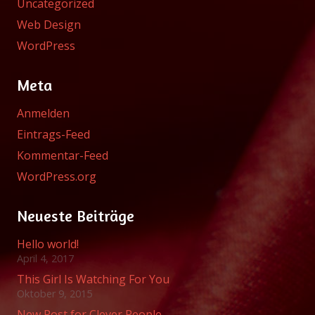
Uncategorized
Web Design
WordPress
Meta
Anmelden
Eintrags-Feed
Kommentar-Feed
WordPress.org
Neueste Beiträge
Hello world!
April 4, 2017
This Girl Is Watching For You
Oktober 9, 2015
New Post for Clever People