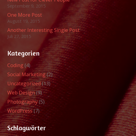
September 9, 2015
One More Post
August 19, 2015
Another Interesting Single Post
Juli 27, 2015
Kategorien
Coding
(4)
Social Marketing
(2)
Uncategorized
(13)
Web Design
(9)
Photography
(5)
WordPress
(7)
Schlagwörter