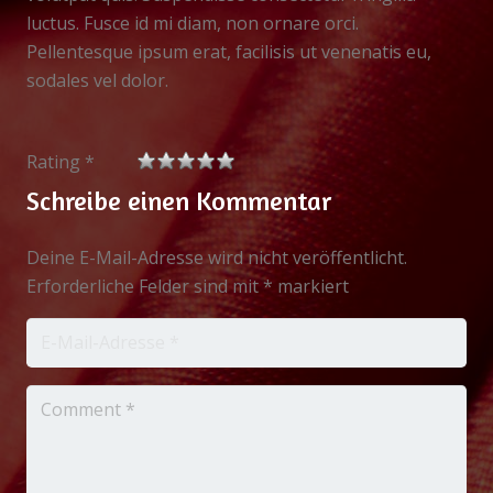
luctus. Fusce id mi diam, non ornare orci.
Pellentesque ipsum erat, facilisis ut venenatis eu,
sodales vel dolor.
Rating *
Schreibe einen Kommentar
Deine E-Mail-Adresse wird nicht veröffentlicht.
Erforderliche Felder sind mit
*
markiert